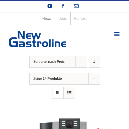
Zum
YouTube
Facebook
E-
Inhalt
Mail
springen
News
Jobs
Kontakt
Sortieren nach
Preis
Zeige
24 Produkte