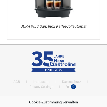
JURA WE8 Dark Inox Kaffeevollautomat
AGB
Impressum
Datenschutz
Privacy Settings
0
Cookie-Zustimmung verwalten
ANSCHRIFT