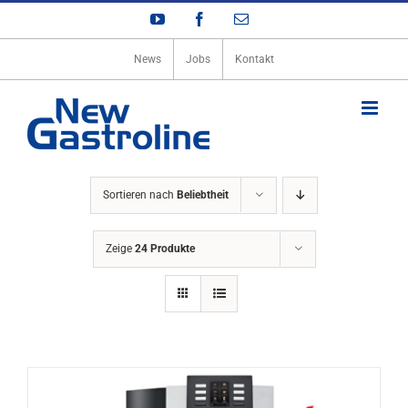
Zum
YouTube
Facebook
E-
Inhalt
Mail
springen
News
Jobs
Kontakt
Sortieren nach
Beliebtheit
Zeige
24 Produkte