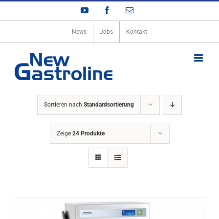
Zum
YouTube
Facebook
E-
Inhalt
Mail
springen
News
Jobs
Kontakt
Sortieren nach
Standardsortierung
Zeige
24 Produkte