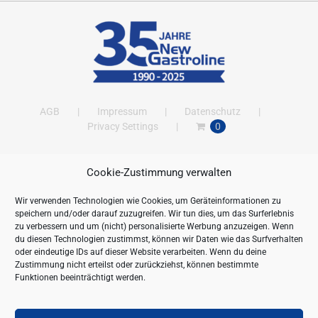
AGB
Impressum
Datenschutz
Privacy Settings
0
Cookie-Zustimmung verwalten
ANSCHRIFT
Wir verwenden Technologien wie Cookies, um Geräteinformationen zu
New Gastroline GmbH
speichern und/oder darauf zuzugreifen. Wir tun dies, um das Surferlebnis
Barthestraße 115
zu verbessern und um (nicht) personalisierte Werbung anzuzeigen. Wenn
18356 Barth
du diesen Technologien zustimmst, können wir Daten wie das Surfverhalten
oder eindeutige IDs auf dieser Website verarbeiten. Wenn du deine
Deutschland/Germany
Zustimmung nicht erteilst oder zurückziehst, können bestimmte
Öffnungszeiten:
Funktionen beeinträchtigt werden.
Mo. - Fr. 09.00 bis 16.00 Uhr
Telefon:
+49 (0) 38231-676-0
Fax:
+49 (0) 38231-3261