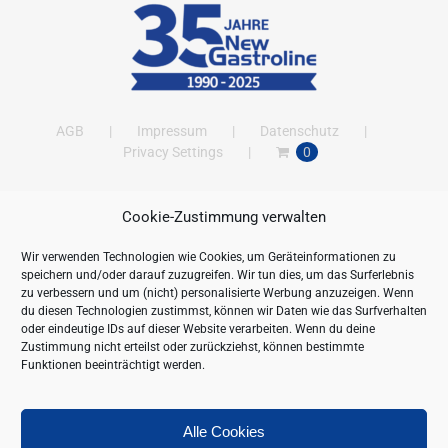
AGB
Impressum
Datenschutz
Privacy Settings
0
Cookie-Zustimmung verwalten
ANSCHRIFT
Wir verwenden Technologien wie Cookies, um Geräteinformationen zu
New Gastroline GmbH
speichern und/oder darauf zuzugreifen. Wir tun dies, um das Surferlebnis
Barthestraße 115
zu verbessern und um (nicht) personalisierte Werbung anzuzeigen. Wenn
18356 Barth
du diesen Technologien zustimmst, können wir Daten wie das Surfverhalten
oder eindeutige IDs auf dieser Website verarbeiten. Wenn du deine
Deutschland/Germany
Zustimmung nicht erteilst oder zurückziehst, können bestimmte
Öffnungszeiten:
Funktionen beeinträchtigt werden.
Mo. - Fr. 09.00 bis 16.00 Uhr
Telefon:
+49 (0) 38231-676-0
Fax:
+49 (0) 38231-3261
Alle Cookies
Webseite:
https://www.newgastroline.de