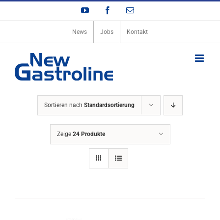
Zum
YouTube
Facebook
E-
Inhalt
Mail
springen
News
Jobs
Kontakt
Sortieren nach
Standardsortierung
Zeige
24 Produkte