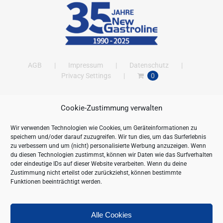
AGB
Impressum
Datenschutz
Privacy Settings
0
Cookie-Zustimmung verwalten
ANSCHRIFT
Wir verwenden Technologien wie Cookies, um Geräteinformationen zu
New Gastroline GmbH
speichern und/oder darauf zuzugreifen. Wir tun dies, um das Surferlebnis
Barthestraße 115
zu verbessern und um (nicht) personalisierte Werbung anzuzeigen. Wenn
18356 Barth
du diesen Technologien zustimmst, können wir Daten wie das Surfverhalten
oder eindeutige IDs auf dieser Website verarbeiten. Wenn du deine
Deutschland/Germany
Zustimmung nicht erteilst oder zurückziehst, können bestimmte
Öffnungszeiten:
Funktionen beeinträchtigt werden.
Mo. - Fr. 09.00 bis 16.00 Uhr
Telefon:
+49 (0) 38231-676-0
Fax:
+49 (0) 38231-3261
Alle Cookies
Webseite:
https://www.newgastroline.de