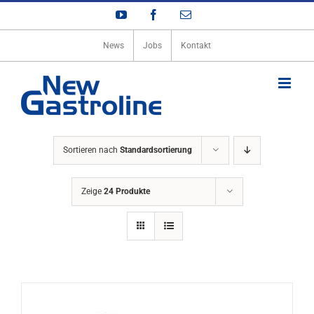
Zum
YouTube
Facebook
E-
Inhalt
Mail
springen
News
Jobs
Kontakt
Sortieren nach
Standardsortierung
Zeige
24 Produkte