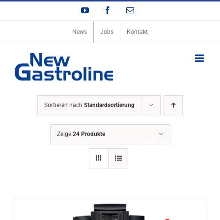
Zum
YouTube
Facebook
E-
Inhalt
Mail
springen
News
Jobs
Kontakt
Sortieren nach
Standardsortierung
Zeige
24 Produkte