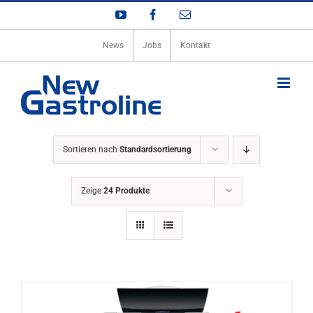
Zum
YouTube
Facebook
E-
Inhalt
Mail
springen
News
Jobs
Kontakt
Sortieren nach
Standardsortierung
Zeige
24 Produkte