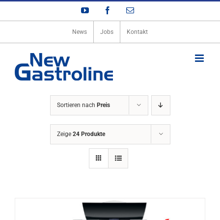
Zum
YouTube
Facebook
E-
Inhalt
Mail
springen
News
Jobs
Kontakt
Sortieren nach
Preis
Zeige
24 Produkte