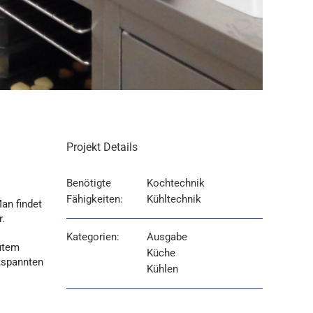
Projekt Details
Benötigte
Kochtechnik
Fähigkeiten:
Kühltechnik
an findet
r.
Kategorien:
Ausgabe
gutem
Küche
tspannten
Kühlen