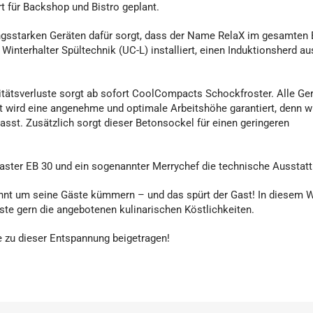
t für Backshop und Bistro geplant.
ungsstarken Geräten dafür sorgt, dass der Name RelaX im gesamten 
interhalter Spültechnik (UC-L) installiert, einen Induktionsherd a
itätsverluste sorgt ab sofort CoolCompacts Schockfroster. Alle Ge
t wird eine angenehme und optimale Arbeitshöhe garantiert, denn w
sst. Zusätzlich sorgt dieser Betonsockel für einen geringeren
ster EB 30 und ein sogenannter Merrychef die technische Ausstatt
nnt um seine Gäste kümmern – und das spürt der Gast! In diesem W
te gern die angebotenen kulinarischen Köstlichkeiten.
de zu dieser Entspannung beigetragen!