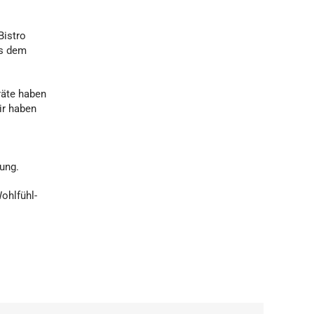
Bistro
us dem
räte haben
ir haben
ung.
ohlfühl-