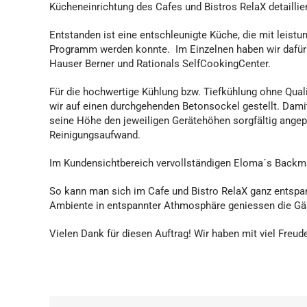
Kücheneinrichtung des Cafes und Bistros RelaX detaillier
Entstanden ist eine entschleunigte Küche, die mit leist
Programm werden konnte. Im Einzelnen haben wir dafür W
Hauser Berner und Rationals SelfCookingCenter.
Für die hochwertige Kühlung bzw. Tiefkühlung ohne Qual
wir auf einen durchgehenden Betonsockel gestellt. Dami
seine Höhe den jeweiligen Gerätehöhen sorgfältig angepa
Reinigungsaufwand.
Im Kundensichtbereich vervollständigen Eloma´s Backma
So kann man sich im Cafe und Bistro RelaX ganz entspa
Ambiente in entspannter Athmosphäre geniessen die Gäs
Vielen Dank für diesen Auftrag! Wir haben mit viel Freu