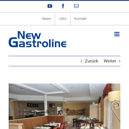
Zum
YouTube
Facebook
E-
Inhalt
Mail
springen
News
Jobs
Kontakt
Zurück
Weiter
View
Larger
Image