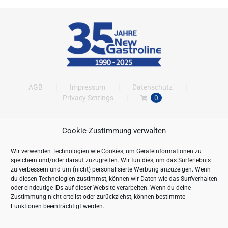
AGB
Impressum
Datenschutz
Privacy Settings
0
Cookie-Zustimmung verwalten
ANSCHRIFT
Wir verwenden Technologien wie Cookies, um Geräteinformationen zu
New Gastroline GmbH
speichern und/oder darauf zuzugreifen. Wir tun dies, um das Surferlebnis
Barthestraße 115
zu verbessern und um (nicht) personalisierte Werbung anzuzeigen. Wenn
18356 Barth
du diesen Technologien zustimmst, können wir Daten wie das Surfverhalten
oder eindeutige IDs auf dieser Website verarbeiten. Wenn du deine
Deutschland/Germany
Zustimmung nicht erteilst oder zurückziehst, können bestimmte
Öffnungszeiten:
Funktionen beeinträchtigt werden.
Mo. - Fr. 09.00 bis 16.00 Uhr
Telefon:
+49 (0) 38231-676-0