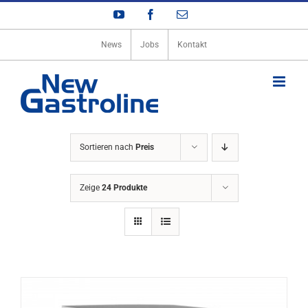
Zum
YouTube
Facebook
E-
Inhalt
Mail
springen
News
Jobs
Kontakt
Sortieren nach
Preis
Zeige
24 Produkte